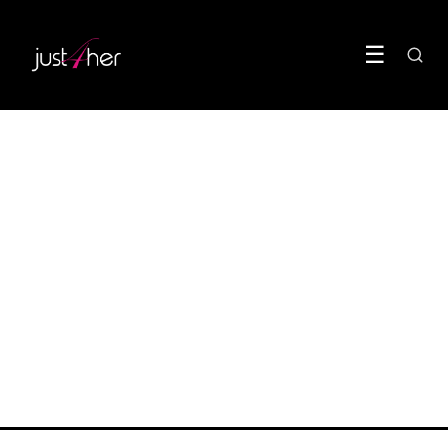
☰
BEAUTY
Azelaïnezuur pakt acne,
roodheid én pigment
tegelijk aan
19 May 2026
·
5 min leestijd