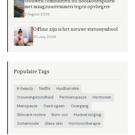
Vrouwen combineren nu hooikoortspillen
met maagzuurremmers tegen opvliegers
2 August 2026
Offline zijn is het nieuwe statussymbool
20 July 2026
Populaire Tags
K-beauty
Netflix
Huidbarrière
Vrouwengezondheid
Perimenopauze
Hormonen
Menopauze
Oestrogeen
Overgang
Skincare routine
Burn-out
Huidverzorging
Zomermode
Glass skin
Hormoontherapie