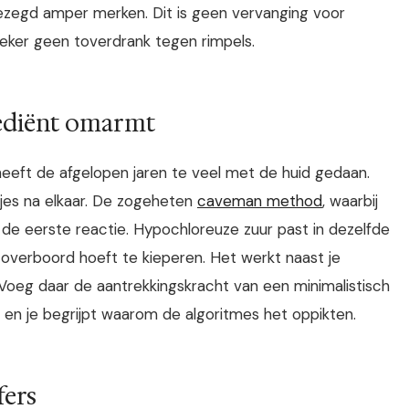
k gezegd amper merken. Dit is geen vervanging voor
zeker geen toverdrank tegen rimpels.
rediënt omarmt
heeft de afgelopen jaren te veel met de huid gedaan.
agjes na elkaar. De zogeheten
caveman method
, waarbij
de eerste reactie. Hypochloreuze zuur past in dezelfde
e overboord hoeft te kieperen. Het werkt naast je
Voeg daar de aantrekkingskracht van een minimalistisch
, en je begrijpt waarom de algoritmes het oppikten.
fers