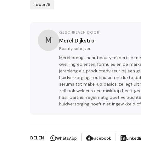
Tower28
GESCHREVEN DOOR
M
Merel Dijkstra
Beauty schrijver
Merel brengt haar beauty-expertise mee
over ingredienten, formules en de mark
jarenlang als productadviseur bij een g
huidverzorgingsroutine en ontdekte da
serums tot make-up basics, ze legt uit
zelf ook weleens een miskoop heeft geda
haar partner regelmatig doet verzuchte
huidverzorging hoeft niet ingewikkeld of 
DELEN
WhatsApp
Facebook
LinkedI