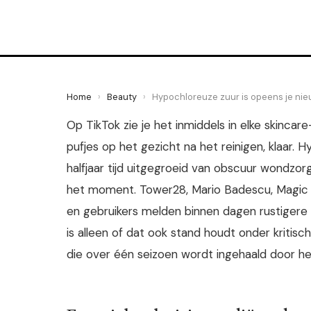
9 May 2026
·
5 min leestijd
Home
›
Beauty
›
Hypochloreuze zuur is opeens je ni
Op TikTok zie je het inmiddels in elke skincar
pufjes op het gezicht na het reinigen, klaar. 
halfjaar tijd uitgegroeid van obscuur wondz
het moment. Tower28, Mario Badescu, Magic M
en gebruikers melden binnen dagen rustigere 
is alleen of dat ook stand houdt onder kritisc
die over één seizoen wordt ingehaald door h