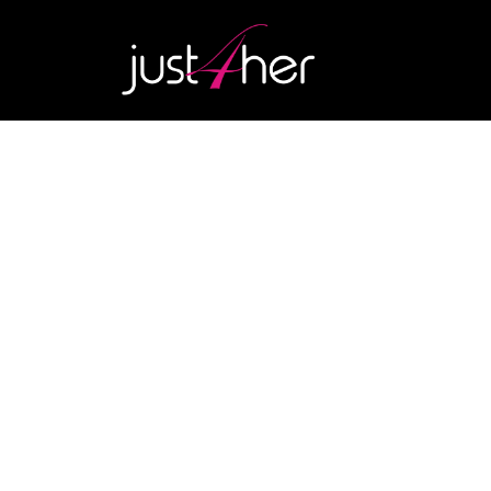
BEAUTY
Hypochloreuze zu
nieuwe huidwap