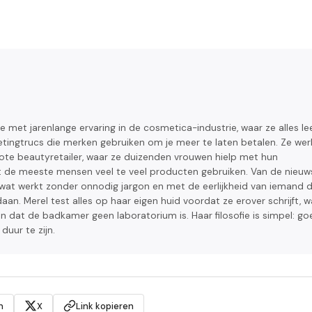
 met jarenlange ervaring in de cosmetica-industrie, waar ze alles le
etingtrucs die merken gebruiken om je meer te laten betalen. Ze wer
rote beautyretailer, waar ze duizenden vrouwen hielp met hun
t de meeste mensen veel te veel producten gebruiken. Van de nieuw
 wat werkt zonder onnodig jargon en met de eerlijkheid van iemand d
an. Merel test alles op haar eigen huid voordat ze erover schrijft, w
n dat de badkamer geen laboratorium is. Haar filosofie is simpel: g
duur te zijn.
n
X
Link kopieren