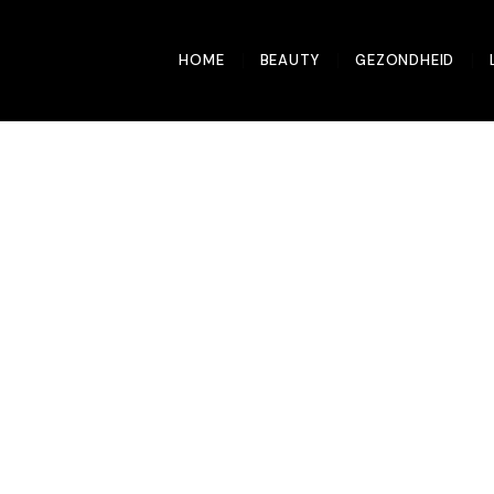
HOME
BEAUTY
GEZONDHEID
ur is opeens je
en