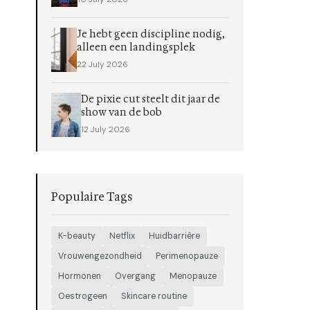
Je hebt geen discipline nodig,
alleen een landingsplek
22 July 2026
De pixie cut steelt dit jaar de
show van de bob
12 July 2026
Populaire Tags
K-beauty
Netflix
Huidbarrière
Vrouwengezondheid
Perimenopauze
Hormonen
Overgang
Menopauze
Oestrogeen
Skincare routine