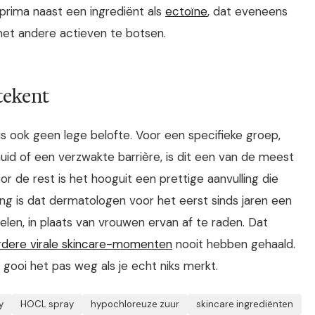
 prima naast een ingrediënt als
ectoïne
, dat eveneens
met andere actieven te botsen.
etekent
 ook geen lege belofte. Voor een specifieke groep,
id of een verzwakte barrière, is dit een van de meest
de rest is het hooguit een prettige aanvulling die
ng is dat dermatologen voor het eerst sinds jaren een
len, in plaats van vrouwen ervan af te raden. Dat
rdere virale skincare-momenten
nooit hebben gehaald.
 gooi het pas weg als je echt niks merkt.
y
HOCL spray
hypochloreuze zuur
skincare ingrediënten