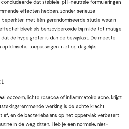
concludeerde dat stabiele, pH-neutrale formuleringen
remmende effecten hebben, zonder serieuze
ijs beperkter, met één gerandomiseerde studie waarin
fectief bleek als benzoylperoxide bij milde tot matige
 dat de hype groter is dan de bewijslast. De meeste
h op klinische toepassingen, niet op dagelijks
kt
raal eczeem, lichte rosacea of inflammatoire acne, krijgt
ontstekingsremmende werking is de echte kracht.
t af, en de bacteriebalans op het oppervlak verbetert
outine in de weg zitten. Heb je een normale, niet-