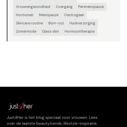
Vrouwengezondheid
Overgang
Perimenopauze
Hormonen
Menopauze
Oestrogeen
Skincare routine
Burn-out
Huidverzorging
Zomermode
Glass skin
Hormoontherapie
Just4Her is het blog speciaal voor vrouwen. Lees
over de laatste beautytrends, lifestyle-inspiratie,