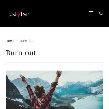
☰
Home
›
Burn-out
Burn-out