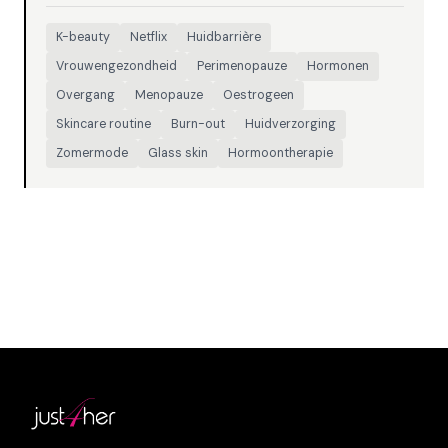
K-beauty
Netflix
Huidbarrière
Vrouwengezondheid
Perimenopauze
Hormonen
Overgang
Menopauze
Oestrogeen
Skincare routine
Burn-out
Huidverzorging
Zomermode
Glass skin
Hormoontherapie