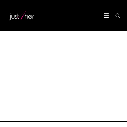
☰
BODY
Fibermaxxing doet meer
voor je hormonen dan je
denkt
17 May 2026
·
5 min leestijd