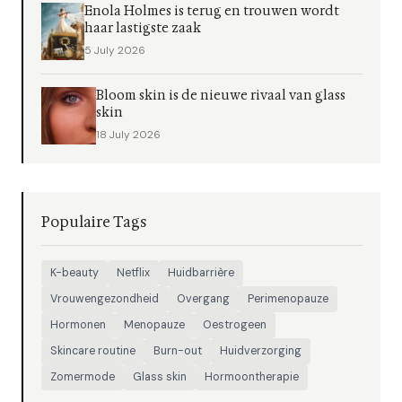
Enola Holmes is terug en trouwen wordt
haar lastigste zaak
5 July 2026
Bloom skin is de nieuwe rivaal van glass
skin
18 July 2026
Populaire Tags
K-beauty
Netflix
Huidbarrière
Vrouwengezondheid
Overgang
Perimenopauze
Hormonen
Menopauze
Oestrogeen
Skincare routine
Burn-out
Huidverzorging
Zomermode
Glass skin
Hormoontherapie