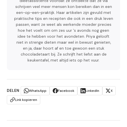
dieetassistente voordat ze ontdekte dat ze via
schrijven veel meer mensen kon bereiken dan in een
een-op-een-praktijk. Haar artikelen zijn gevuld met
praktische tips en recepten die ook in een druk leven
passen, want ze weet als werkende moeder precies
hoe het voelt om om zes uur 's avonds nog geen
idee te hebben voor het avondeten. Priya gelooft
niet in strenge dieten maar wel in bewust genieten,
en ja, daar hoort af en toe gewoon een stuk
chocoladetaart bij. Ze schrijft het liefst aan de
keukentafel, met altijd iets op het vuur.
DELEN
WhatsApp
Facebook
LinkedIn
X
Link kopieren