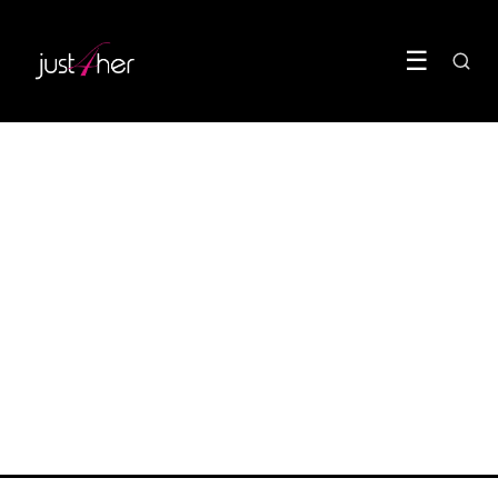
☰
BODY
De hormoonvrije
anticonceptiepil strandde
voor de eindstreep
20 June 2026
·
5 min leestijd