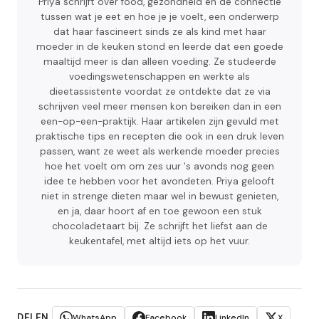
Priya schrijft over food, gezondheid en de connectie
tussen wat je eet en hoe je je voelt, een onderwerp
dat haar fascineert sinds ze als kind met haar
moeder in de keuken stond en leerde dat een goede
maaltijd meer is dan alleen voeding. Ze studeerde
voedingswetenschappen en werkte als
dieetassistente voordat ze ontdekte dat ze via
schrijven veel meer mensen kon bereiken dan in een
een-op-een-praktijk. Haar artikelen zijn gevuld met
praktische tips en recepten die ook in een druk leven
passen, want ze weet als werkende moeder precies
hoe het voelt om om zes uur 's avonds nog geen
idee te hebben voor het avondeten. Priya gelooft
niet in strenge dieten maar wel in bewust genieten,
en ja, daar hoort af en toe gewoon een stuk
chocoladetaart bij. Ze schrijft het liefst aan de
keukentafel, met altijd iets op het vuur.
DELEN
WhatsApp
Facebook
LinkedIn
X