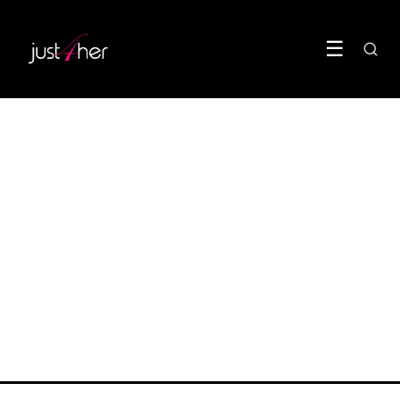
☰
BODY
De dokter gelooft je minder
snel als je een vrouw bent
11 June 2026
·
5 min leestijd