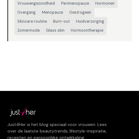
Vrouwengezondheid
Perimenopauze
Hormonen
Overgang
Menopauze
Oestrogeen
Skincare routine
Burn-out
Huidverzorging
Zomermode
Glass skin
Hormoontherapie
Just4Her is het blog speciaal voor vrouwen. Lees
over de laatste beautytrends, lifestyle-inspiratie,
recepten en persoonlijke ontwikkeling.