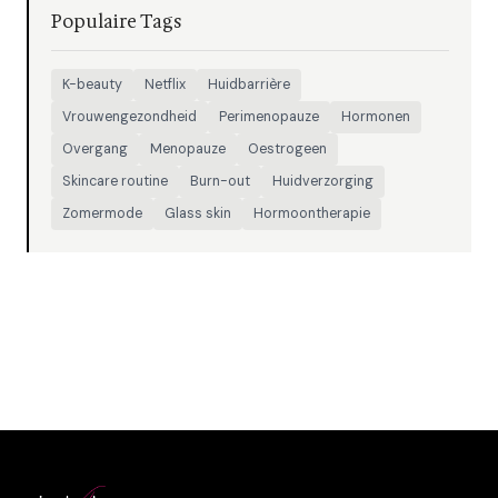
Populaire Tags
K-beauty
Netflix
Huidbarrière
Vrouwengezondheid
Perimenopauze
Hormonen
Overgang
Menopauze
Oestrogeen
Skincare routine
Burn-out
Huidverzorging
Zomermode
Glass skin
Hormoontherapie