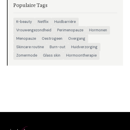
Populaire Tags
K-beauty
Netflix
Huidbarrière
Vrouwengezondheid
Perimenopauze
Hormonen
Menopauze
Oestrogeen
Overgang
Skincare routine
Burn-out
Huidverzorging
Zomermode
Glass skin
Hormoontherapie