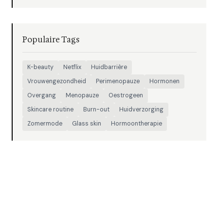
Populaire Tags
K-beauty
Netflix
Huidbarrière
Vrouwengezondheid
Perimenopauze
Hormonen
Overgang
Menopauze
Oestrogeen
Skincare routine
Burn-out
Huidverzorging
Zomermode
Glass skin
Hormoontherapie