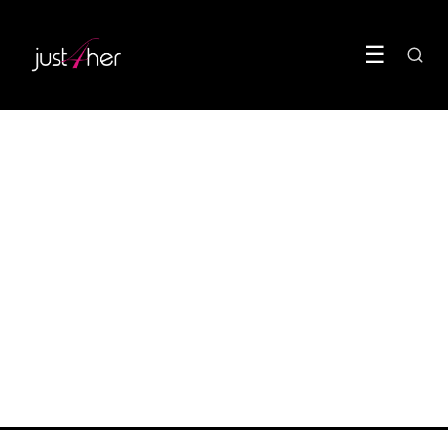
☰
BODY
Longe-côte maakt van de
zee jouw sportschool
21 June 2026
·
6 min leestijd