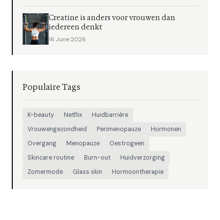
Creatine is anders voor vrouwen dan
iedereen denkt
16 June 2026
Populaire Tags
K-beauty
Netflix
Huidbarrière
Vrouwengezondheid
Perimenopauze
Hormonen
Overgang
Menopauze
Oestrogeen
Skincare routine
Burn-out
Huidverzorging
Zomermode
Glass skin
Hormoontherapie