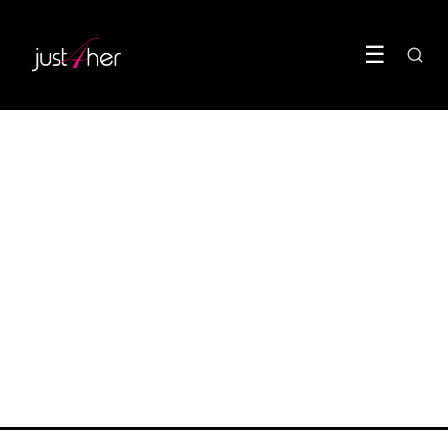
☰
BODY
Vrouwen reageren anders
op stress en dat is geen
toeval
20 May 2026
·
5 min leestijd