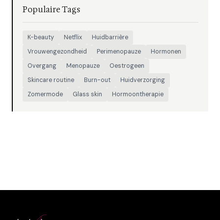
Populaire Tags
K-beauty
Netflix
Huidbarrière
Vrouwengezondheid
Perimenopauze
Hormonen
Overgang
Menopauze
Oestrogeen
Skincare routine
Burn-out
Huidverzorging
Zomermode
Glass skin
Hormoontherapie