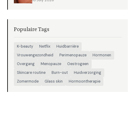
18 July 2026
Populaire Tags
K-beauty
Netflix
Huidbarrière
Vrouwengezondheid
Perimenopauze
Hormonen
Overgang
Menopauze
Oestrogeen
Skincare routine
Burn-out
Huidverzorging
Zomermode
Glass skin
Hormoontherapie