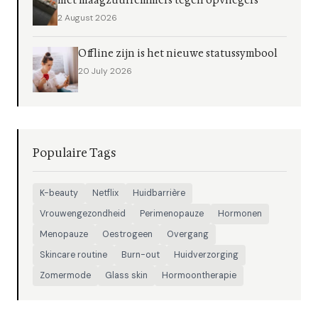
met maagzuurremmers tegen opvliegers
2 August 2026
Offline zijn is het nieuwe statussymbool
20 July 2026
Populaire Tags
K-beauty
Netflix
Huidbarrière
Vrouwengezondheid
Perimenopauze
Hormonen
Menopauze
Oestrogeen
Overgang
Skincare routine
Burn-out
Huidverzorging
Zomermode
Glass skin
Hormoontherapie