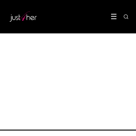
☰
BODY
Je darmbacteriën bepalen
hoeveel oestrogeen je hebt
27 June 2026
·
6 min leestijd